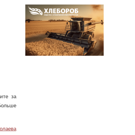
дите за
Больше
олаева