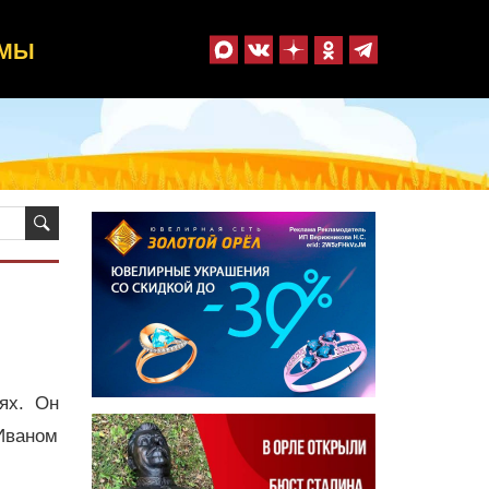
ММЫ
ях. Он
Иваном