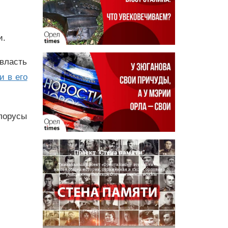
и.
 власть
и в его
елорусы