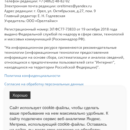
Телефон редакции: +7 (4862) 48-82-92
Электронная почта редакции: oreltimes@yandex.ru
Адрес редакции: г. Орел, ул. Октябрьская, д.27, пом. 9
Главный редактор: Е. Н. Годлевская
Учредитель: ООО «Орелтаймс»
Регистрационный номер: ЭЛ ФС77-73833 от 19 октября 2018 года
выдано Федеральной службой по надзору в сфере связи, технологий
и массовых коммуникаций (Роскомнадзор РФ).
"На информационном ресурсе применяются рекомендательные
технологии (информационные технологии предоставления
информации на основе сбора, систематизации и анализа сведений,
относящихся к предпочтениям пользователей сети "Интернет",
находящихся на территории Российской Федерации)".
Политика конфиденциальности
Согласие на обработку персональных данных
Хорошо
При использовании любого материала с данного сайта гипер-ссылка
на Сетевое издание «ОрелТаймс» обязательна.
Сайт использует cookie-файлы, чтобы сделать
ваше пребывание на нем максимально удобным. К
cайту подключен сервис веб-аналитики Яндекс.
Ограниченная статистика посещаемости доступна на сайте
Метрика, использующий cookie-файлы. Оставаясь
Liveinternet.ru
. Подробная статистика для рекламодателей по запросу
у менеджера.
на сайте, вы даете свое согласие на обработку