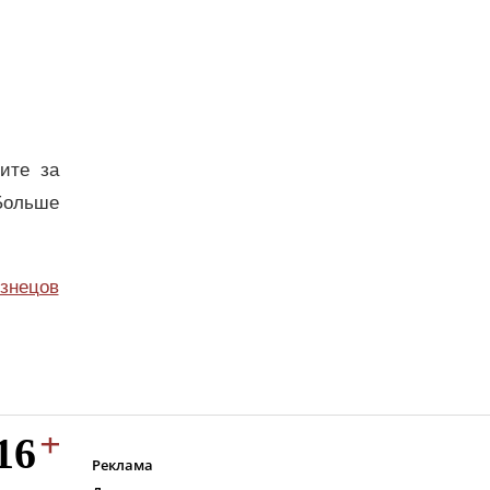
дите за
Больше
узнецов
Реклама