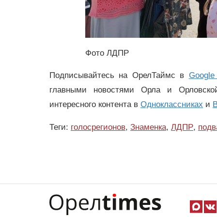
Фото ЛДПР
Подписывайтесь на ОрелТаймс в
Google
главными новостями Орла и Орловск
интересного контента в
Одноклассниках
и
В
Теги:
голосрегионов
,
Знаменка
,
ЛДПР
,
подв