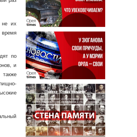
ый раз
 не их
 время
дят по
онов, и
 также
илищно-
высокие
альный