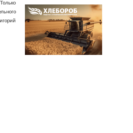
Только
льного
ригорий