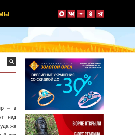
ММЫ
ир – в
ут над
туда же