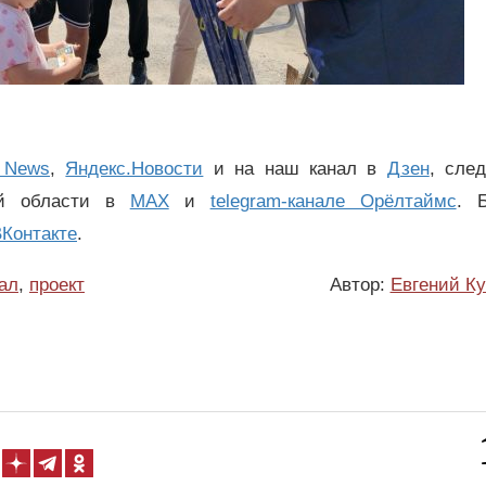
 News
,
Яндекс.Новости
и на наш канал в
Дзен
, сле
ой области в
MAX
и
telegram-канале Орёлтаймс
. 
Контакте
.
ал
,
проект
Автор:
Евгений К