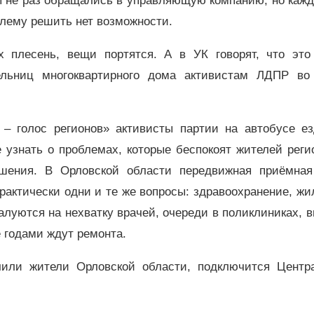
ы не раз обращались в управляющую компанию, но кажд
блему решить нет возможности.
х плесень, вещи портятся. А в УК говорят, что это
ельниц многоквартирного дома активистам ЛДПР во
 – голос регионов» активисты партии на автобусе ез
 узнать о проблемах, которые беспокоят жителей реги
шения. В Орловской области передвижная приёмная
актически одни и те же вопросы: здравоохранение, ж
луются на нехватку врачей, очереди в поликлиниках, 
 годами ждут ремонта.
чили жители Орловской области, подключится Центр