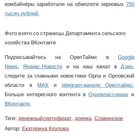
комбайнёры заработали на обмолоте зерновых
700
тысяч рублей
.
Фото взято со страницы Департамента сельского
хозяйства ВКонтакте
Подписывайтесь на ОрелТаймс в
Google
News
,
Яндекс.Новости
и на наш канал в
Дзен
,
следите за главными новостями Орла и Орловской
области в
MAX
и
telegram-канале Орёлтаймс
.
Больше интересного контента в
Одноклассниках
и
ВКонтакте
.
Теги:
денежныйсертификат
,
доярка
,
Славянское
Автор:
Екатерина Козлова