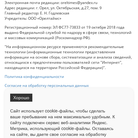
Электронная почта редакции: oreltimes@yandex.ru
Адрес редакции: г. Орел, ул. Октябрьская, д.27, пом. 9
Главный редактор: Е. Н. Годлевская
Учредитель: ООО «Орелтаймс»
Регистрационный номер: ЭЛ ФС77-73833 от 19 октября 2018 года
выдано Федеральной службой по надзору в сфере связи, технологий
и массовых коммуникаций (Роскомнадзор РФ).
"На информационном ресурсе применяются рекомендательные
технологии (информационные технологии предоставления
информации на основе сбора, систематизации и анализа сведений,
относящихся к предпочтениям пользователей сети "Интернет",
находящихся на территории Российской Федерации)".
Политика конфиденциальности
Согласие на обработку персональных данных
Хорошо
При использовании любого материала с данного сайта гипер-ссылка
на Сетевое издание «ОрелТаймс» обязательна.
Сайт использует cookie-файлы, чтобы сделать
ваше пребывание на нем максимально удобным. К
cайту подключен сервис веб-аналитики Яндекс.
Ограниченная статистика посещаемости доступна на сайте
Метрика, использующий cookie-файлы. Оставаясь
Liveinternet.ru
. Подробная статистика для рекламодателей по запросу
у менеджера.
на сайте, вы даете свое согласие на обработку