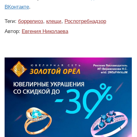
ВКонтакте
.
Теги:
боррелиоз
,
клещи
,
Роспотребнадзор
Автор:
Евгения Николаева