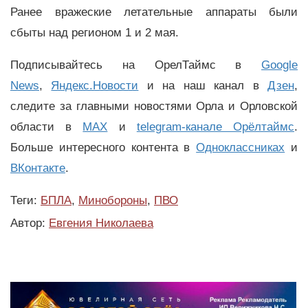
Ранее вражеские летательные аппараты были
сбыты над регионом 1 и 2 мая.
Подписывайтесь на ОрелТаймс в
Google
News
,
Яндекс.Новости
и на наш канал в
Дзен
,
следите за главными новостями Орла и Орловской
области в
MAX
и
telegram-канале Орёлтаймс
.
Больше интересного контента в
Одноклассниках
и
ВКонтакте
.
Теги:
БПЛА
,
Минобороны
,
ПВО
Автор:
Евгения Николаева