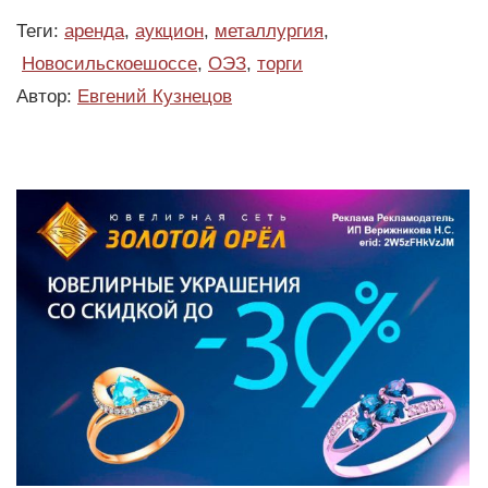
Теги:
аренда
,
аукцион
,
металлургия
,
Новосильскоешоссе
,
ОЭЗ
,
торги
Автор:
Евгений Кузнецов