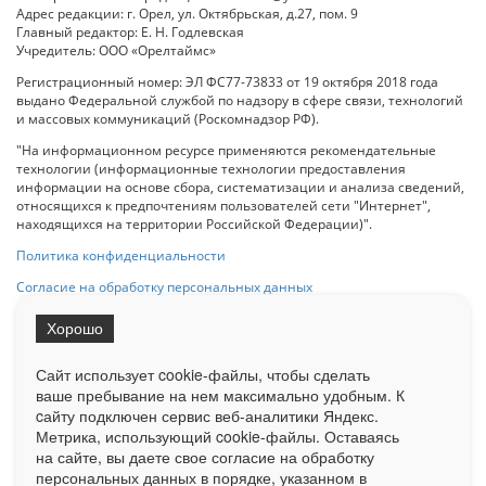
Адрес редакции: г. Орел, ул. Октябрьская, д.27, пом. 9
Главный редактор: Е. Н. Годлевская
Учредитель: ООО «Орелтаймс»
Регистрационный номер: ЭЛ ФС77-73833 от 19 октября 2018 года
выдано Федеральной службой по надзору в сфере связи, технологий
и массовых коммуникаций (Роскомнадзор РФ).
"На информационном ресурсе применяются рекомендательные
технологии (информационные технологии предоставления
информации на основе сбора, систематизации и анализа сведений,
относящихся к предпочтениям пользователей сети "Интернет",
находящихся на территории Российской Федерации)".
Политика конфиденциальности
Согласие на обработку персональных данных
Хорошо
При использовании любого материала с данного сайта гипер-ссылка
на Сетевое издание «ОрелТаймс» обязательна.
Сайт использует cookie-файлы, чтобы сделать
ваше пребывание на нем максимально удобным. К
cайту подключен сервис веб-аналитики Яндекс.
Ограниченная статистика посещаемости доступна на сайте
Метрика, использующий cookie-файлы. Оставаясь
Liveinternet.ru
. Подробная статистика для рекламодателей по запросу
у менеджера.
на сайте, вы даете свое согласие на обработку
персональных данных в порядке, указанном в