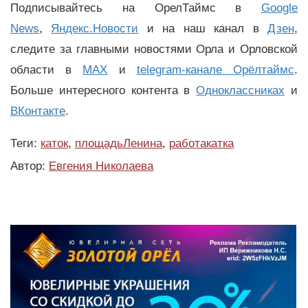
Подписывайтесь на ОрелТаймс в
Google
News
,
Яндекс.Новости
и на наш канал в
Дзен
,
следите за главными новостями Орла и Орловской
области в
MAX
и
telegram-канале Орёлтаймс
.
Больше интересного контента в
Одноклассниках
и
ВКонтакте
.
Теги:
каток
,
площадьЛенина
,
работакатка
Автор:
Евгения Николаева