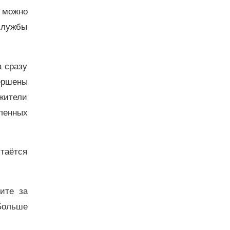
 можно
службы
а сразу
вершены
жители
ленных
стаётся
дите за
Больше