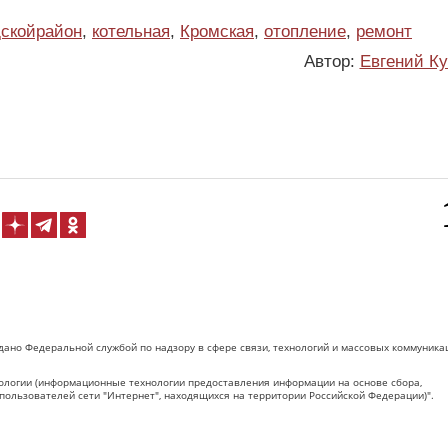
скойрайон
,
котельная
,
Кромская
,
отопление
,
ремонт
Автор:
Евгений К
дано Федеральной службой по надзору в сфере связи, технологий и массовых коммуника
логии (информационные технологии предоставления информации на основе сбора,
пользователей сети "Интернет", находящихся на территории Российской Федерации)".