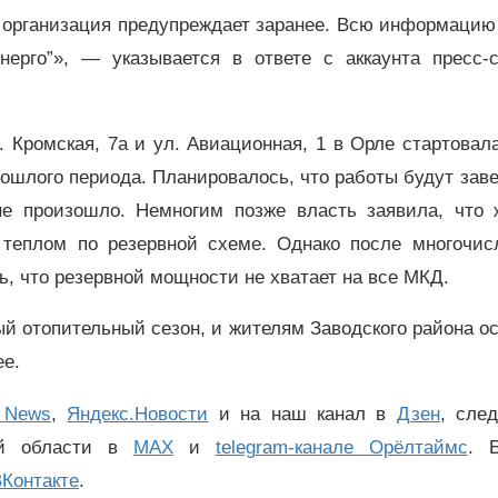
 организация предупреждает заранее. Всю информацию
нерго”», — указывается в ответе с аккаунта пресс-
 Кромская, 7а и ул. Авиационная, 1 в Орле стартовал
рошлого периода. Планировалось, что работы будут за
 не произошло. Немногим позже власть заявила, что 
 теплом по резервной схеме. Однако после многочис
, что резервной мощности не хватает на все МКД.
й отопительный сезон, и жителям Заводского района о
ее.
 News
,
Яндекс.Новости
и на наш канал в
Дзен
, сле
ой области в
MAX
и
telegram-канале Орёлтаймс
. 
Контакте
.