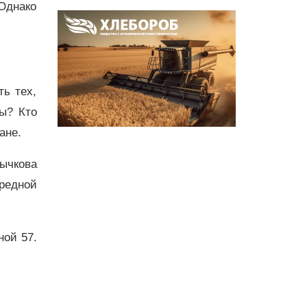
 Однако
ть тех,
ы? Кто
жане.
ычкова
редной
ной 57.