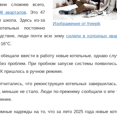
ени сложнее всего,
8 кварталов
. Это 47
и школа. Здесь из-за
Изображение от freepik
отельных постоянно
едствие, люди почти всю зиму
сидели в холодных ква
+16°C.
 обещали ввести в работу новые котельные, однако сл
е без проблем. При пробном запуске системы появилис
 УК пришлось в ручном режиме.
отчитались, что реконструкция котельных завершилась
а, меньше не стало. Люди по-прежнему сообщали о еле
ление.
омные надежды на то, что за лето 2025 года новые ко