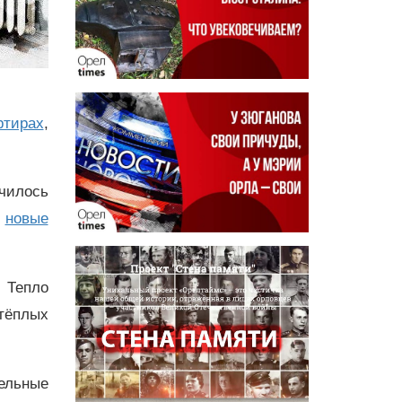
ртирах
,
училось
ь
новые
. Тепло
 тёплых
тельные