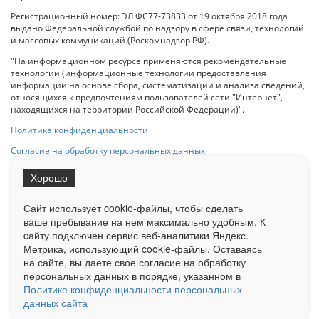
Регистрационный номер: ЭЛ ФС77-73833 от 19 октября 2018 года
выдано Федеральной службой по надзору в сфере связи, технологий
и массовых коммуникаций (Роскомнадзор РФ).
"На информационном ресурсе применяются рекомендательные
технологии (информационные технологии предоставления
информации на основе сбора, систематизации и анализа сведений,
относящихся к предпочтениям пользователей сети "Интернет",
находящихся на территории Российской Федерации)".
Политика конфиденциальности
Согласие на обработку персональных данных
Хорошо
При использовании любого материала с данного сайта гипер-ссылка
на Сетевое издание «ОрелТаймс» обязательна.
Сайт использует cookie-файлы, чтобы сделать
ваше пребывание на нем максимально удобным. К
cайту подключен сервис веб-аналитики Яндекс.
Ограниченная статистика посещаемости доступна на сайте
Метрика, использующий cookie-файлы. Оставаясь
Liveinternet.ru
. Подробная статистика для рекламодателей по запросу
на сайте, вы даете свое согласие на обработку
у менеджера.
персональных данных в порядке, указанном в
Реклама
Документы
О нас
Контакты
Политике конфиденциальности персональных
данных сайта