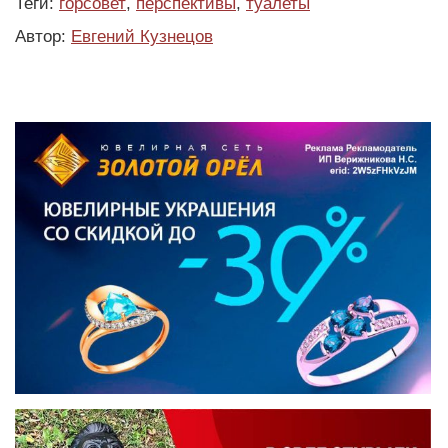
Теги:
горсовет
,
перспективы
,
туалеты
Автор:
Евгений Кузнецов