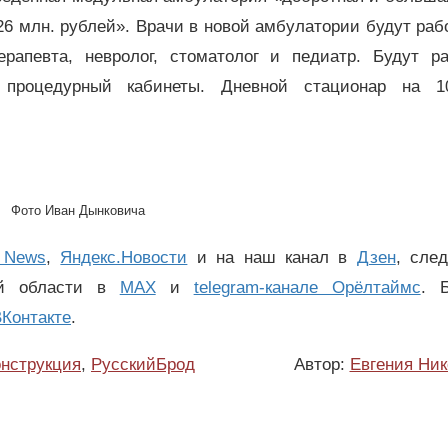
 26 млн. рублей». Врачи в новой амбулатории будут раб
апевта, невролог, стоматолог и педиатр. Будут ра
 процедурный кабинеты. Дневной стационар на 1
Фото Иван Дынковича
 News
,
Яндекс.Новости
и на наш канал в
Дзен
, сле
ой области в
MAX
и
telegram-канале Орёлтаймс
. 
Контакте
.
нструкция
,
РусскийБрод
Автор:
Евгения Ник