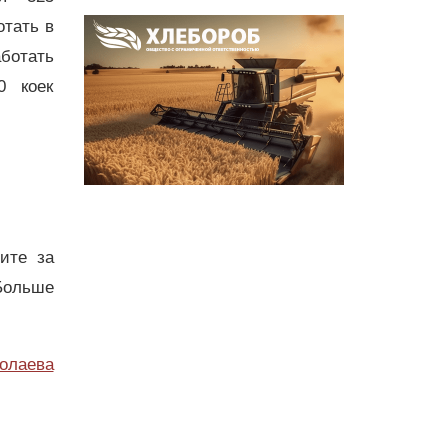
отать в
ботать
0 коек
дите за
Больше
олаева