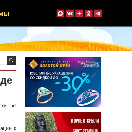
ММЫ
оде
сти не
зации к