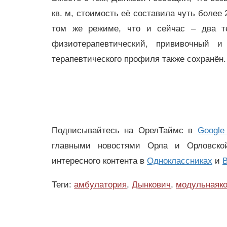
кв. м, стоимость её составила чуть более
том же режиме, что и сейчас – два тер
физиотерапевтический, прививочный и
терапевтического профиля также сохранён.
Подписывайтесь на ОрелТаймс в
Google
главными новостями Орла и Орловск
интересного контента в
Одноклассниках
и
В
Теги:
амбулатория
,
Дынкович
,
модульнаяко