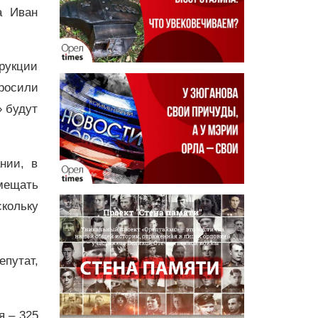
а Иван
рукции
росили
» будут
нии, в
мещать
скольку
путат,
я – 325