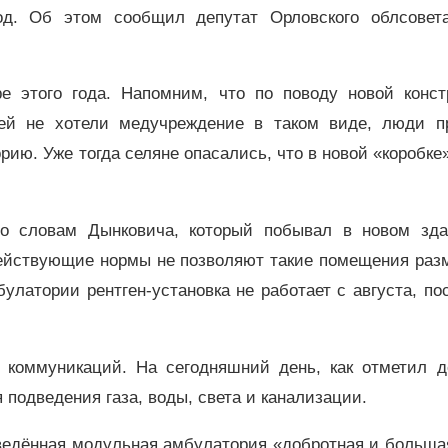
од. Об этом сообщил депутат Орловского облсовет
е этого года. Напомним, что по поводу новой конст
ей не хотели медучреждение в таком виде, люди п
ю. Уже тогда селяне опасались, что в новой «коробке
по словам Дынковича, который побывал в новом зда
 действующие нормы не позволяют такие помещения раз
улатории рентген-установка не работает с августа, по
 коммуникаций. На сегодняшний день, как отметил де
 подведения газа, воды, света и канализации.
ведённая модульная амбулатория «добротная и больша