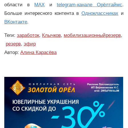
области в
MAX
и
telegram-канале Орёлтаймс
.
Больше интересного контента в
Одноклассниках
и
ВКонтакте
.
Теги:
заработок
,
Клычков
,
мобилизационныйрезерв
,
резерв
,
эфир
Автор:
Алина Карасёва