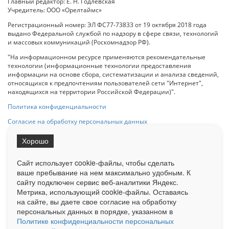
Главный редактор: Е. Н. Годлевская
Учредитель: ООО «Орелтаймс»
Регистрационный номер: ЭЛ ФС77-73833 от 19 октября 2018 года
выдано Федеральной службой по надзору в сфере связи, технологий
и массовых коммуникаций (Роскомнадзор РФ).
"На информационном ресурсе применяются рекомендательные
технологии (информационные технологии предоставления
информации на основе сбора, систематизации и анализа сведений,
относящихся к предпочтениям пользователей сети "Интернет",
находящихся на территории Российской Федерации)".
Политика конфиденциальности
Согласие на обработку персональных данных
Хорошо
При использовании любого материала с данного сайта гипер-ссылка
на Сетевое издание «ОрелТаймс» обязательна.
Сайт использует cookie-файлы, чтобы сделать
ваше пребывание на нем максимально удобным. К
cайту подключен сервис веб-аналитики Яндекс.
Ограниченная статистика посещаемости доступна на сайте
Метрика, использующий cookie-файлы. Оставаясь
Liveinternet.ru
. Подробная статистика для рекламодателей по запросу
у менеджера.
на сайте, вы даете свое согласие на обработку
персональных данных в порядке, указанном в
Реклама
Документы
О нас
Контакты
Политике конфиденциальности персональных