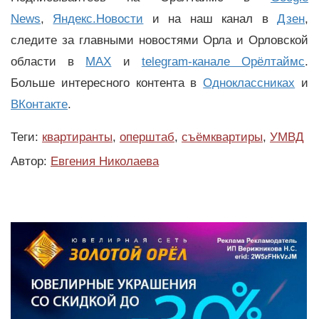
News
,
Яндекс.Новости
и на наш канал в
Дзен
,
следите за главными новостями Орла и Орловской
области в
MAX
и
telegram-канале Орёлтаймс
.
Больше интересного контента в
Одноклассниках
и
ВКонтакте
.
Теги:
квартиранты
,
оперштаб
,
съёмквартиры
,
УМВД
Автор:
Евгения Николаева