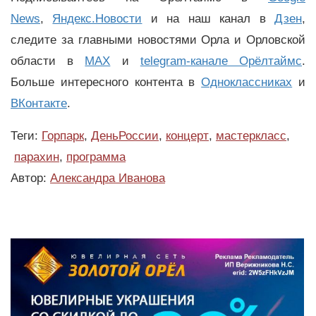
News
,
Яндекс.Новости
и на наш канал в
Дзен
,
следите за главными новостями Орла и Орловской
области в
MAX
и
telegram-канале Орёлтаймс
.
Больше интересного контента в
Одноклассниках
и
ВКонтакте
.
Теги:
Горпарк
,
ДеньРоссии
,
концерт
,
мастеркласс
,
парахин
,
программа
Автор:
Александра Иванова