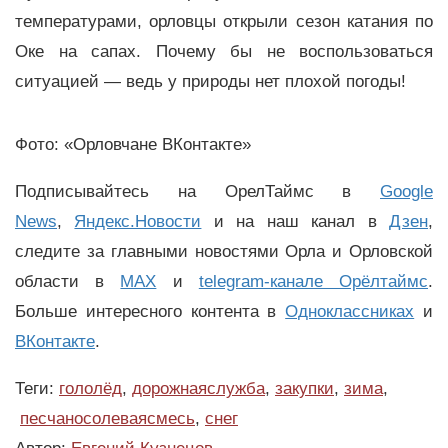
температурами, орловцы открыли сезон катания по
Оке на сапах. Почему бы не воспользоваться
ситуацией — ведь у природы нет плохой погоды!
Фото: «Орловчане ВКонтакте»
Подписывайтесь на ОрелТаймс в
Google
News
,
Яндекс.Новости
и на наш канал в
Дзен
,
следите за главными новостями Орла и Орловской
области в
MAX
и
telegram-канале Орёлтаймс
.
Больше интересного контента в
Одноклассниках
и
ВКонтакте
.
Теги:
гололёд
,
дорожнаяслужба
,
закупки
,
зима
,
песчаносолеваясмесь
,
снег