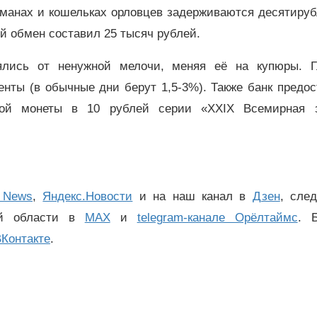
рманах и кошельках орловцев задерживаются десятиру
й обмен составил 25 тысяч рублей.
ялись от ненужной мелочи, меняя её на купюры. Г
енты (в обычные дни берут 1,5-3%). Также банк предо
ной монеты в 10 рублей серии «ХХIХ Всемирная 
 News
,
Яндекс.Новости
и на наш канал в
Дзен
, сле
ой области в
MAX
и
telegram-канале Орёлтаймс
. 
Контакте
.