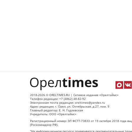
2018-2026 © ORELTIMES.RU | Сетевое издание «Орелтаймс»
Телефон редакции: +7 (4862) 48-82-92
Электронная почта редакции: oreltimes@yandex.ru
Адрес редакции: г. Орел, ул. Октябрьская, д.27, пом. 9
Главный редактор: Е. Н. Годлевская
Учредитель: ООО «Орелтаймс»
Регистрационный номер: ЭЛ ФС77-73833 от 19 октября 2018 года вы
(Роскомнадзор РФ).
"На информационном ресурсе применяются рекомендательные техно