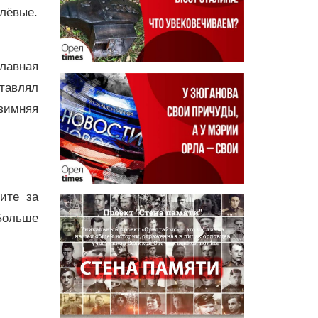
блёвые.
лавная
ставлял
зимняя
дите за
Больше