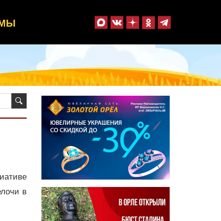
ММЫ
иативе
елочи в