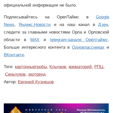
официальной информации не было.
Подписывайтесь на ОрелТаймс в
Google
News
,
Яндекс.Новости
и на наш канал в
Дзен
,
следите за главными новостями Орла и Орловской
области в
MAX
и
telegram-канале Орёлтаймс
.
Больше интересного контента в
Одноклассниках
и
ВКонтакте
.
Теги:
картонныегробы
,
Клычков
,
крематорий
,
РПЦ
,
Сеньчуков
,
экотренд
Автор:
Евгений Кузнецов