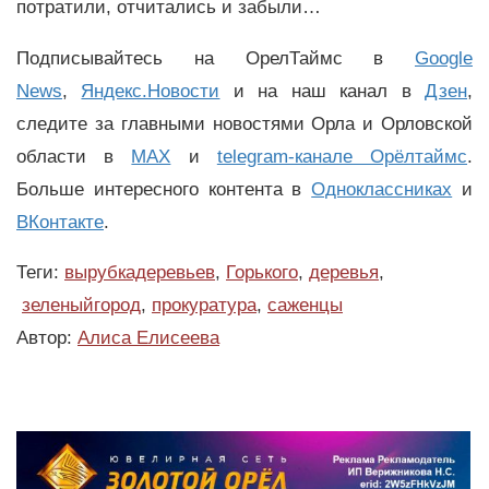
потратили, отчитались и забыли…
Подписывайтесь на ОрелТаймс в
Google
News
,
Яндекс.Новости
и на наш канал в
Дзен
,
следите за главными новостями Орла и Орловской
области в
MAX
и
telegram-канале Орёлтаймс
.
Больше интересного контента в
Одноклассниках
и
ВКонтакте
.
Теги:
вырубкадеревьев
,
Горького
,
деревья
,
зеленыйгород
,
прокуратура
,
саженцы
Автор:
Алиса Елисеева