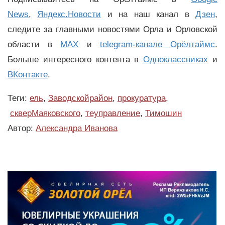
News
,
Яндекс.Новости
и на наш канал в
Дзен
,
следите за главными новостями Орла и Орловской
области в
MAX
и
telegram-канале Орёлтаймс
.
Больше интересного контента в
Одноклассниках
и
ВКонтакте
.
Теги:
ель
,
Заводскойрайон
,
прокуратура
,
скверМаяковского
,
теуправление
,
Тимошин
Автор:
Александра Иванова