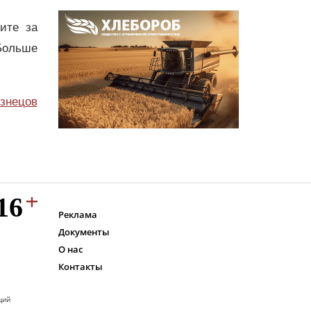
дите за
Больше
узнецов
Реклама
Документы
О нас
Контакты
ций