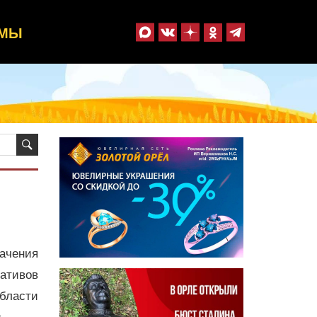
ММЫ
чения
ативов
бласти