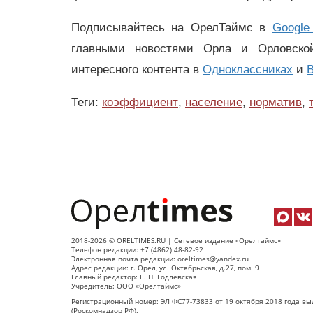
Подписывайтесь на ОрелТаймс в
Google
главными новостями Орла и Орловск
интересного контента в
Одноклассниках
и
В
Теги:
коэффициент
,
население
,
норматив
,
2018-2026 © ORELTIMES.RU | Сетевое издание «Орелтаймс»
Телефон редакции: +7 (4862) 48-82-92
Электронная почта редакции: oreltimes@yandex.ru
Адрес редакции: г. Орел, ул. Октябрьская, д.27, пом. 9
Главный редактор: Е. Н. Годлевская
Учредитель: ООО «Орелтаймс»
Регистрационный номер: ЭЛ ФС77-73833 от 19 октября 2018 года вы
(Роскомнадзор РФ).