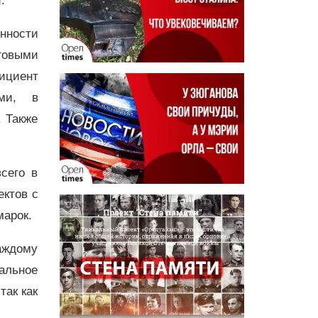
и.
нности
говыми
ициент
ами, в
. Также
сего в
ектов с
марок.
аждому
альное
так как