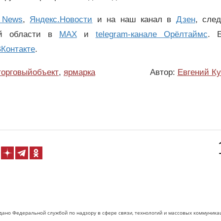
 News
,
Яндекс.Новости
и на наш канал в
Дзен
, сле
ой области в
MAX
и
telegram-канале Орёлтаймс
. 
Контакте
.
торговыйобъект
,
ярмарка
Автор:
Евгений К
дано Федеральной службой по надзору в сфере связи, технологий и массовых коммуника