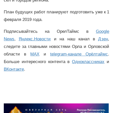
сёл и городов региона.
План будущих работ планируют подготовить уже к 1
февраля 2019 года.
Подписывайтесь на ОрелТаймс в
Google
News
,
Яндекс.Новости
и на наш канал в
Дзен
,
следите за главными новостями Орла и Орловской
области в
MAX
и
telegram-канале Орёлтаймс
.
Больше интересного контента в
Одноклассниках
и
ВКонтакте
.