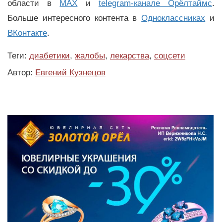
области в
MAX
и
telegram-канале Орёлтаймс
.
Больше интересного контента в
Одноклассниках
и
ВКонтакте
.
Теги:
диабетики
,
жалобы
,
лекарства
,
соцсети
Автор:
Евгений Кузнецов