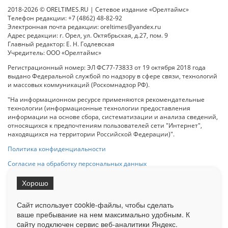
2018-2026 © ORELTIMES.RU | Сетевое издание «Орелтаймс»
Телефон редакции: +7 (4862) 48-82-92
Электронная почта редакции: oreltimes@yandex.ru
Адрес редакции: г. Орел, ул. Октябрьская, д.27, пом. 9
Главный редактор: Е. Н. Годлевская
Учредитель: ООО «Орелтаймс»
Регистрационный номер: ЭЛ ФС77-73833 от 19 октября 2018 года
выдано Федеральной службой по надзору в сфере связи, технологий
и массовых коммуникаций (Роскомнадзор РФ).
"На информационном ресурсе применяются рекомендательные
технологии (информационные технологии предоставления
информации на основе сбора, систематизации и анализа сведений,
относящихся к предпочтениям пользователей сети "Интернет",
находящихся на территории Российской Федерации)".
Политика конфиденциальности
Согласие на обработку персональных данных
Хорошо
При использовании любого материала с данного сайта гипер-ссылка
на Сетевое издание «ОрелТаймс» обязательна.
Сайт использует cookie-файлы, чтобы сделать
ваше пребывание на нем максимально удобным. К
cайту подключен сервис веб-аналитики Яндекс.
Ограниченная статистика посещаемости доступна на сайте