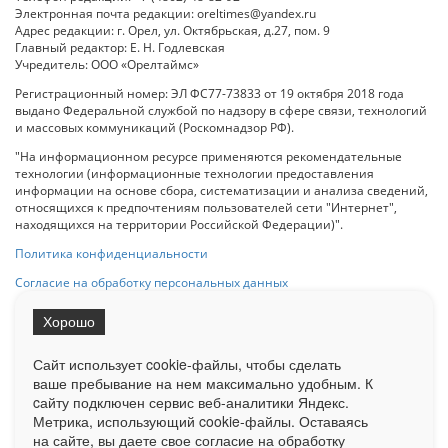
Электронная почта редакции: oreltimes@yandex.ru
Адрес редакции: г. Орел, ул. Октябрьская, д.27, пом. 9
Главный редактор: Е. Н. Годлевская
Учредитель: ООО «Орелтаймс»
Регистрационный номер: ЭЛ ФС77-73833 от 19 октября 2018 года
выдано Федеральной службой по надзору в сфере связи, технологий
и массовых коммуникаций (Роскомнадзор РФ).
"На информационном ресурсе применяются рекомендательные
технологии (информационные технологии предоставления
информации на основе сбора, систематизации и анализа сведений,
относящихся к предпочтениям пользователей сети "Интернет",
находящихся на территории Российской Федерации)".
Политика конфиденциальности
Согласие на обработку персональных данных
Хорошо
При использовании любого материала с данного сайта гипер-ссылка
на Сетевое издание «ОрелТаймс» обязательна.
Сайт использует cookie-файлы, чтобы сделать
ваше пребывание на нем максимально удобным. К
cайту подключен сервис веб-аналитики Яндекс.
Ограниченная статистика посещаемости доступна на сайте
Метрика, использующий cookie-файлы. Оставаясь
Liveinternet.ru
. Подробная статистика для рекламодателей по запросу
у менеджера.
на сайте, вы даете свое согласие на обработку