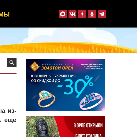
ММЫ
а из-
А ещё