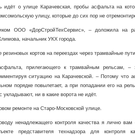
ь идёт о улице Карачевская, пробы асфальта на кото
омсомольскую улицу, которые до сих пор не отремонтир
чиком ООО «ДорСтройТехСервис», – доложила на р
лимова, начальник УКХ города.
е резиновых кортов на переездах через трамвайные пути
асфальта, прилегающего к трамвайным рельсам, – 
омментируя ситуацию на Карачевской. – Потому что а
ьном порядке повылетает, а при попадании его на рел
с укладывают, ни в какие ворота не идёт.
вом ремонте на Старо-Московской улице.
оводу ненадлежащего контроля качества я лично вам 
ъекте представителя технадзора для контроля ка