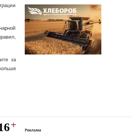
трации
нарной
равил,
дите за
Больше
Реклама