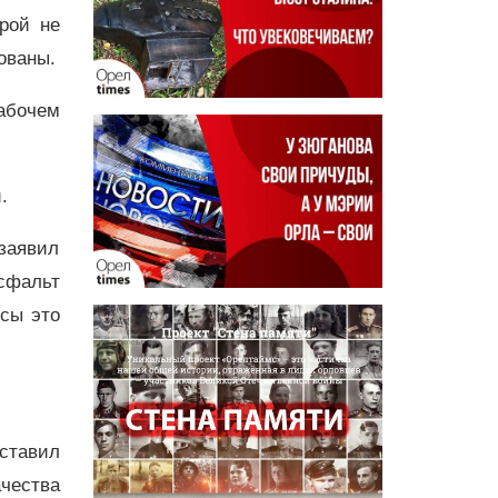
рой не
ованы.
абочем
.
заявил
сфальт
ьсы это
ставил
чества