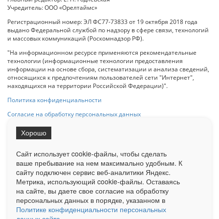
Учредитель: ООО «Орелтаймс»
Регистрационный номер: ЭЛ ФС77-73833 от 19 октября 2018 года
выдано Федеральной службой по надзору в сфере связи, технологий
и массовых коммуникаций (Роскомнадзор РФ).
"На информационном ресурсе применяются рекомендательные
технологии (информационные технологии предоставления
информации на основе сбора, систематизации и анализа сведений,
относящихся к предпочтениям пользователей сети "Интернет",
находящихся на территории Российской Федерации)".
Политика конфиденциальности
Согласие на обработку персональных данных
Хорошо
При использовании любого материала с данного сайта гипер-ссылка
на Сетевое издание «ОрелТаймс» обязательна.
Сайт использует cookie-файлы, чтобы сделать
ваше пребывание на нем максимально удобным. К
cайту подключен сервис веб-аналитики Яндекс.
Ограниченная статистика посещаемости доступна на сайте
Метрика, использующий cookie-файлы. Оставаясь
Liveinternet.ru
. Подробная статистика для рекламодателей по запросу
на сайте, вы даете свое согласие на обработку
у менеджера.
персональных данных в порядке, указанном в
Реклама
Документы
О нас
Контакты
Политике конфиденциальности персональных
данных сайта