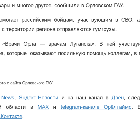
вары и многое другое, сообщили в Орловском ГАУ.
помогает российским бойцам, участвующим в СВО, а
 с территории региона отправляются гумгрузы.
я «Врачи Орла — врачам Луганска». В ней участву
ра, которые оказывают посильную помощь коллегам, в 
ото с сайта Орловского ГАУ
 News
,
Яндекс.Новости
и на наш канал в
Дзен
, сле
ой области в
MAX
и
telegram-канале Орёлтаймс
. 
Контакте
.