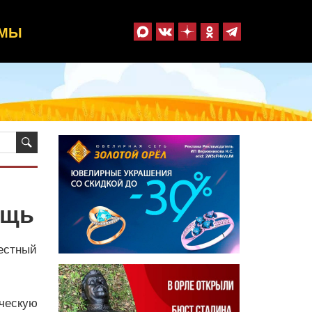
ММЫ
ощь
местный
ческую