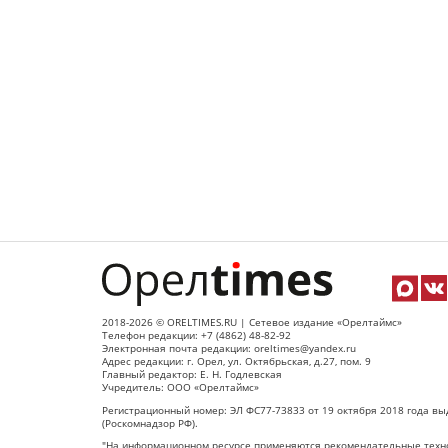
2018-2026 © ORELTIMES.RU | Сетевое издание «Орелтаймс»
Телефон редакции: +7 (4862) 48-82-92
Электронная почта редакции: oreltimes@yandex.ru
Адрес редакции: г. Орел, ул. Октябрьская, д.27, пом. 9
Главный редактор: Е. Н. Годлевская
Учредитель: ООО «Орелтаймс»
Регистрационный номер: ЭЛ ФС77-73833 от 19 октября 2018 года вы
(Роскомнадзор РФ).
"На информационном ресурсе применяются рекомендательные техно