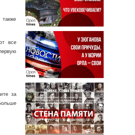
 также
ют все
первую
дите за
Больше