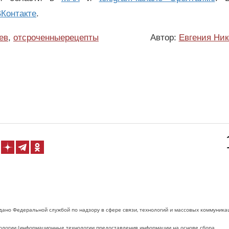
Контакте
.
ев
,
отсроченныерецепты
Автор:
Евгения Ник
дано Федеральной службой по надзору в сфере связи, технологий и массовых коммуника
логии (информационные технологии предоставления информации на основе сбора,