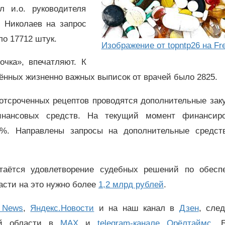
 и.о. руководителя
 Николаев на запрос
ло 17712 штук.
Изображение от topntp26 на Fr
очка», впечатляют. К
рённых жизненно важных выписок от врачей было 2825.
отсроченных рецептов проводятся дополнительные зак
нансовых средств. На текущий момент финансиро
7%. Направлены запросы на дополнительные средст
таётся удовлетворение судебных решений по обесп
асти на это нужно более
1,2 млрд рублей
.
 News
,
Яндекс.Новости
и на наш канал в
Дзен
, сле
ой области в
MAX
и
telegram-канале Орёлтаймс
. 