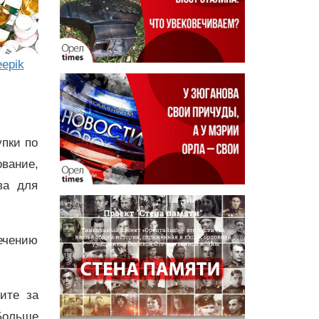
eepik
упки по
вание,
ва для
ечению
дите за
Больше