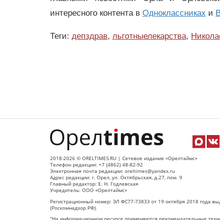
интересного контента в
Одноклассниках
и
В
Теги:
депздрав
,
льготныелекарства
,
Никола
2018-2026 © ORELTIMES.RU | Сетевое издание «Орелтаймс»
Телефон редакции: +7 (4862) 48-82-92
Электронная почта редакции: oreltimes@yandex.ru
Адрес редакции: г. Орел, ул. Октябрьская, д.27, пом. 9
Главный редактор: Е. Н. Годлевская
Учредитель: ООО «Орелтаймс»
Регистрационный номер: ЭЛ ФС77-73833 от 19 октября 2018 года вы
(Роскомнадзор РФ).
"На информационном ресурсе применяются рекомендательные техно