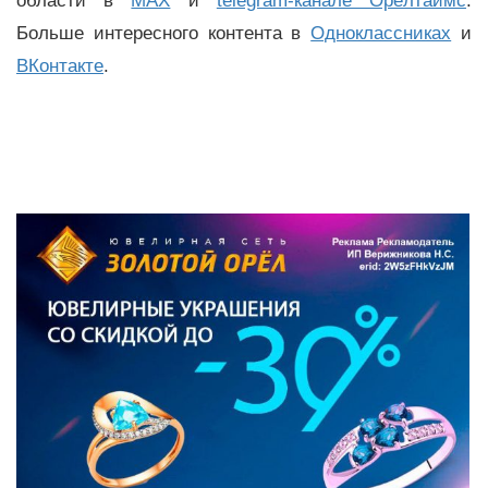
области в
MAX
и
telegram-канале Орёлтаймс
.
Больше интересного контента в
Одноклассниках
и
ВКонтакте
.