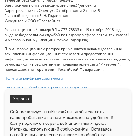
Телефон редакции: +7 (4862) 48-82-92
Электронная почта редакции: oreltimes@yandex.ru
Адрес редакции: г. Орел, ул. Октябрьская, д.27, пом. 9
Главный редактор: Е. Н. Годлевская
Учредитель: ООО «Орелтаймс»
Регистрационный номер: ЭЛ ФС77-73833 от 19 октября 2018 года
выдано Федеральной службой по надзору в сфере связи, технологий
и массовых коммуникаций (Роскомнадзор РФ).
"На информационном ресурсе применяются рекомендательные
технологии (информационные технологии предоставления
информации на основе сбора, систематизации и анализа сведений,
относящихся к предпочтениям пользователей сети "Интернет",
находящихся на территории Российской Федерации)".
Политика конфиденциальности
Согласие на обработку персональных данных
Хорошо
При использовании любого материала с данного сайта гипер-ссылка
на Сетевое издание «ОрелТаймс» обязательна.
Сайт использует cookie-файлы, чтобы сделать
ваше пребывание на нем максимально удобным. К
cайту подключен сервис веб-аналитики Яндекс.
Ограниченная статистика посещаемости доступна на сайте
Метрика, использующий cookie-файлы. Оставаясь
Liveinternet.ru
. Подробная статистика для рекламодателей по запросу
у менеджера.
на сайте, вы даете свое согласие на обработку