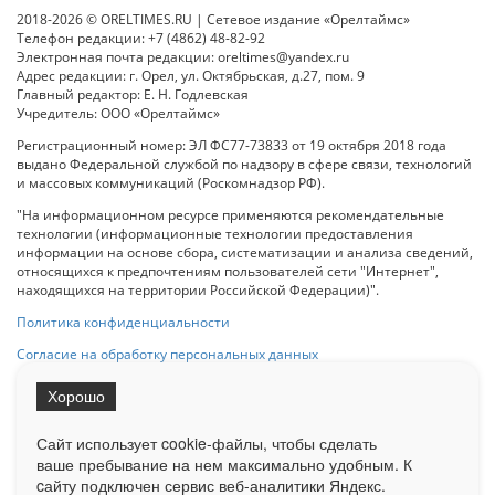
2018-2026 © ORELTIMES.RU | Сетевое издание «Орелтаймс»
Телефон редакции: +7 (4862) 48-82-92
Электронная почта редакции: oreltimes@yandex.ru
Адрес редакции: г. Орел, ул. Октябрьская, д.27, пом. 9
Главный редактор: Е. Н. Годлевская
Учредитель: ООО «Орелтаймс»
Регистрационный номер: ЭЛ ФС77-73833 от 19 октября 2018 года
выдано Федеральной службой по надзору в сфере связи, технологий
и массовых коммуникаций (Роскомнадзор РФ).
"На информационном ресурсе применяются рекомендательные
технологии (информационные технологии предоставления
информации на основе сбора, систематизации и анализа сведений,
относящихся к предпочтениям пользователей сети "Интернет",
находящихся на территории Российской Федерации)".
Политика конфиденциальности
Согласие на обработку персональных данных
Хорошо
При использовании любого материала с данного сайта гипер-ссылка
на Сетевое издание «ОрелТаймс» обязательна.
Сайт использует cookie-файлы, чтобы сделать
ваше пребывание на нем максимально удобным. К
cайту подключен сервис веб-аналитики Яндекс.
Ограниченная статистика посещаемости доступна на сайте