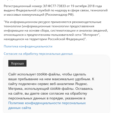
Регистрационный номер: ЭЛ ФС77-73833 от 19 октября 2018 года
выдано Федеральной службой по надзору в сфере связи, технологий
и массовых коммуникаций (Роскомнадзор РФ).
"На информационном ресурсе применяются рекомендательные
технологии (информационные технологии предоставления
информации на основе сбора, систематизации и анализа сведений,
относящихся к предпочтениям пользователей сети "Интернет",
находящихся на территории Российской Федерации)".
Политика конфиденциальности
Согласие на обработку персональных данных
Хорошо
При использовании любого материала с данного сайта гипер-ссылка
на Сетевое издание «ОрелТаймс» обязательна.
Сайт использует cookie-файлы, чтобы сделать
ваше пребывание на нем максимально удобным. К
cайту подключен сервис веб-аналитики Яндекс.
Ограниченная статистика посещаемости доступна на сайте
Метрика, использующий cookie-файлы. Оставаясь
Liveinternet.ru
. Подробная статистика для рекламодателей по запросу
у менеджера.
на сайте, вы даете свое согласие на обработку
персональных данных в порядке, указанном в
Реклама
Документы
О нас
Контакты
Политике конфиденциальности персональных
данных сайта