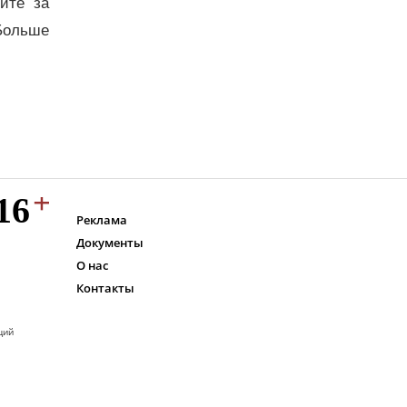
дите за
Больше
Реклама
Документы
О нас
Контакты
ций