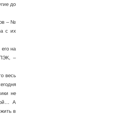
угие до
ков – №
а с их
 его на
ПЭК, –
го весь
егодня
ики не
бой… А
 жить в