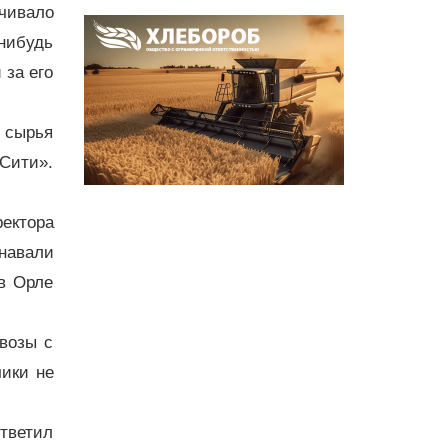
чивало
-нибудь
 за его
 сырья
Сити».
ректора
навали
в Орле
возы с
чики не
тветил