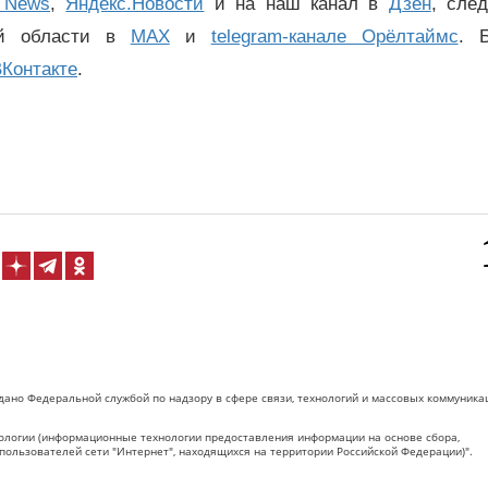
 News
,
Яндекс.Новости
и на наш канал в
Дзен
, сле
ой области в
MAX
и
telegram-канале Орёлтаймс
. 
Контакте
.
дано Федеральной службой по надзору в сфере связи, технологий и массовых коммуника
логии (информационные технологии предоставления информации на основе сбора,
пользователей сети "Интернет", находящихся на территории Российской Федерации)".