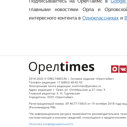
Подписывайтесь на ОрелТаймс в
Google
главными новостями Орла и Орловск
интересного контента в
Одноклассниках
и
В
2018-2026 © ORELTIMES.RU | Сетевое издание «Орелтаймс»
Телефон редакции: +7 (4862) 48-82-92
Электронная почта редакции: oreltimes@yandex.ru
Адрес редакции: г. Орел, ул. Октябрьская, д.27, пом. 9
Главный редактор: Е. Н. Годлевская
Учредитель: ООО «Орелтаймс»
Регистрационный номер: ЭЛ ФС77-73833 от 19 октября 2018 года вы
(Роскомнадзор РФ).
"На информационном ресурсе применяются рекомендательные техно
систематизации и анализа сведений, относящихся к предпочтениям 
Политика конфиденциальности