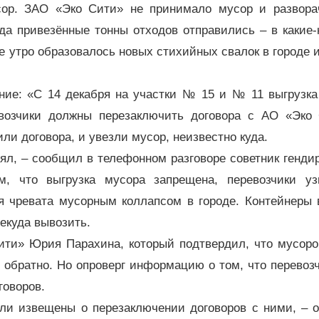
сор. ЗАО «Эко Сити» не принимало мусор и развора
да привезённые тонны отходов отправились – в какие
е утро образовалось новых стихийных свалок в городе и
ние: «С 14 декабря на участки № 15 и № 11 выгрузка
ввозчики должны перезаключить договора с АО «Эко 
и договора, и увезли мусор, неизвестно куда.
ял, – сообщил в телефонном разговоре советник генди
 что выгрузка мусора запрещена, перевозчики уз
ия чревата мусорным коллапсом в городе. Контейнеры 
некуда вывозить.
ити» Юрия Парахина, который подтвердил, что мусоро
 обратно. Но опроверг информацию о том, что перевоз
говоров.
ли извещены о перезаключении договоров с ними, – о