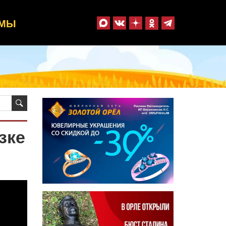
ММЫ
зке