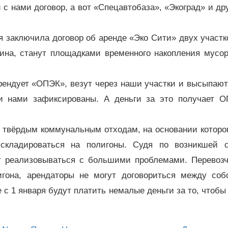
 нами договор, а вот «Спецавтобаза», «Экоград» и др
я заключила договор об аренде «Эко Сити» двух участ
ина, станут площадками временного накопления мусор
рендует «ОПЭК», везут через наши участки и высыпают
и нами зафиксированы. А деньги за это получает О
о твёрдым коммунальным отходам, на основании которо
складироваться на полигоны. Судя по возникшей с
ет реализовываться с большими проблемами. Перевозч
игона, арендаторы не могут договориться между со
 с 1 января будут платить немалые деньги за то, чтобы