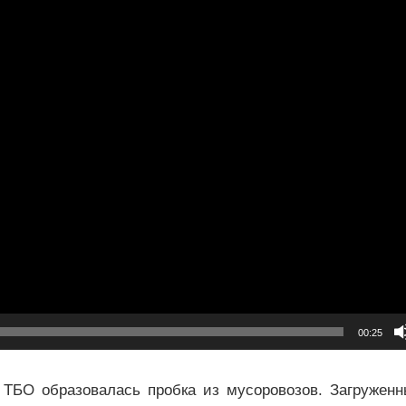
00:25
а ТБО образовалась пробка из мусоровозов. Загружен