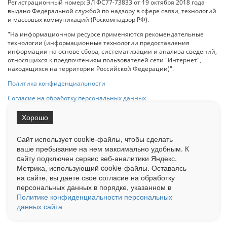
Регистрационный номер: ЭЛ ФС77-73833 от 19 октября 2018 года
выдано Федеральной службой по надзору в сфере связи, технологий
и массовых коммуникаций (Роскомнадзор РФ).
"На информационном ресурсе применяются рекомендательные
технологии (информационные технологии предоставления
информации на основе сбора, систематизации и анализа сведений,
относящихся к предпочтениям пользователей сети "Интернет",
находящихся на территории Российской Федерации)".
Политика конфиденциальности
Согласие на обработку персональных данных
Хорошо
При использовании любого материала с данного сайта гипер-ссылка
на Сетевое издание «ОрелТаймс» обязательна.
Сайт использует cookie-файлы, чтобы сделать
ваше пребывание на нем максимально удобным. К
cайту подключен сервис веб-аналитики Яндекс.
Ограниченная статистика посещаемости доступна на сайте
Метрика, использующий cookie-файлы. Оставаясь
Liveinternet.ru
. Подробная статистика для рекламодателей по запросу
на сайте, вы даете свое согласие на обработку
у менеджера.
персональных данных в порядке, указанном в
Реклама
Документы
О нас
Контакты
Политике конфиденциальности персональных
данных сайта