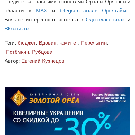
следите за главными новостями Орла и Орловской
области в
MAX
и
telegram-канале Орёлтаймс
.
Больше интересного контента в
Одноклассниках
и
ВКонтакте
.
Теги:
бюджет
,
Вдовин
,
комитет
,
Перелыгин
,
Потёмкин
,
Рубцова
Автор:
Евгений Кузнецов