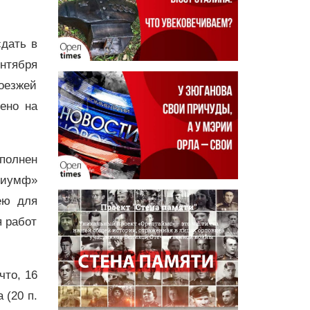
сдать в
нтября
роезжей
шено на
полнен
риумф»
ею для
я работ
что, 16
 (20 п.