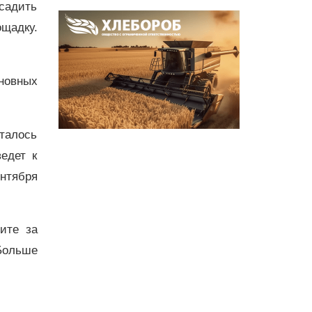
ысадить
щадку.
сновных
талось
едет к
нтября
дите за
Больше