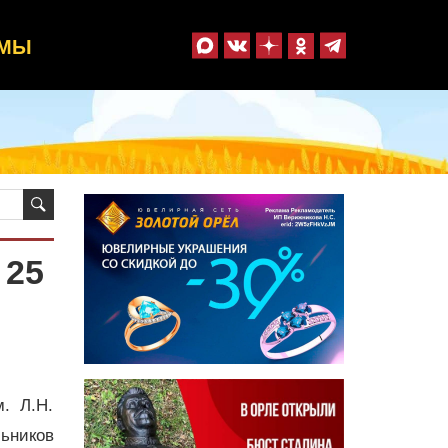
ММЫ
 25
. Л.Н.
ьников