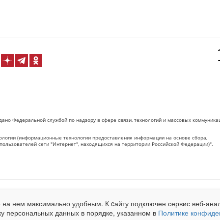
дано Федеральной службой по надзору в сфере связи, технологий и массовых коммуника
логии (информационные технологии предоставления информации на основе сбора,
пользователей сети "Интернет", находящихся на территории Российской Федерации)".
 на Сетевое издание «ОрелТаймс» обязательна.
 на нем максимально удобным. К cайту подключен сервис веб-анал
net.ru
. Подробная статистика для рекламодателей по запросу у менеджера.
ку персональных данных в порядке, указанном в
Политике конфиде