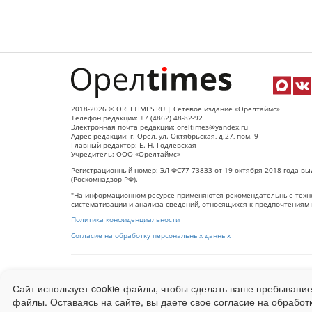
2018-2026 © ORELTIMES.RU | Сетевое издание «Орелтаймс»
Телефон редакции: +7 (4862) 48-82-92
Электронная почта редакции: oreltimes@yandex.ru
Адрес редакции: г. Орел, ул. Октябрьская, д.27, пом. 9
Главный редактор: Е. Н. Годлевская
Учредитель: ООО «Орелтаймс»
Регистрационный номер: ЭЛ ФС77-73833 от 19 октября 2018 года вы
(Роскомнадзор РФ).
"На информационном ресурсе применяются рекомендательные техно
систематизации и анализа сведений, относящихся к предпочтениям 
Политика конфиденциальности
Согласие на обработку персональных данных
При использовании любого материала с данного сайта гипер-ссылка
Сайт использует cookie-файлы, чтобы сделать ваше пребывание
Ограниченная статистика посещаемости доступна на сайте
Liveinter
файлы. Оставаясь на сайте, вы даете свое согласие на обработ