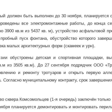
ый должен быть выполнен до 30 ноября, планируется 
проведены все электромонтажные работы, до конца се
о 3900 кв.м из 5437 кв. м), устройство асфальтовой п
я пробный пуск фонтана, обустройство которого завер
вка малых архитектурных форм (скамеек и урн).
изии обустроены детская и спортивная площадки, вы
в.м из 3505 кв.м). До 27 сентября подрядчик ООО «Т
овлению и ремонту тротуаров и открыть первую алл
. Согласно муниципальному контракту, срок завершени
о сквера Комсомольцев (1-я очередь) заключён только 
оября планируется демонтировать и монтировать перила