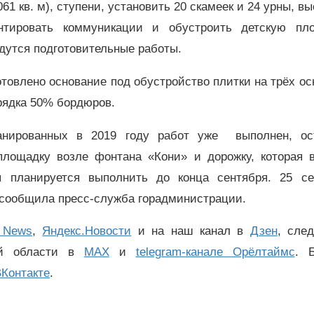
61 кв. м), ступени, установить 20 скамеек и 24 урны, в
нтировать коммуникации и обустроить детскую пло
дутся подготовительные работы.
отовлено основание под обустройство плитки на трёх о
орядка 50% бордюров.
анированных в 2019 году работ уже выполнен, ос
площадку возле фонтана «Кони» и дорожку, которая в
 планируется выполнить до конца сентября. 25 се
 сообщила пресс-служба горадминистрации.
 News
,
Яндекс.Новости
и на наш канал в
Дзен
, сле
ой области в
MAX
и
telegram-канале Орёлтаймс
. 
Контакте
.