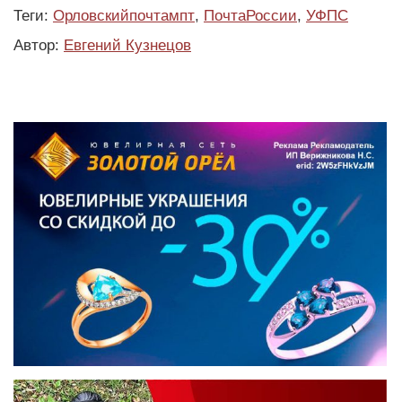
Теги:
Орловскийпочтампт
,
ПочтаРоссии
,
УФПС
Автор:
Евгений Кузнецов