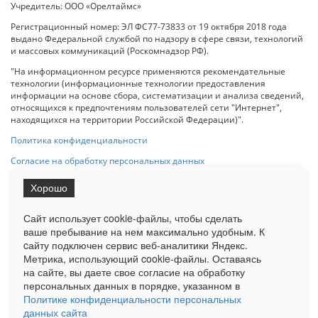
Учредитель: ООО «Орелтаймс»
Регистрационный номер: ЭЛ ФС77-73833 от 19 октября 2018 года
выдано Федеральной службой по надзору в сфере связи, технологий
и массовых коммуникаций (Роскомнадзор РФ).
"На информационном ресурсе применяются рекомендательные
технологии (информационные технологии предоставления
информации на основе сбора, систематизации и анализа сведений,
относящихся к предпочтениям пользователей сети "Интернет",
находящихся на территории Российской Федерации)".
Политика конфиденциальности
Согласие на обработку персональных данных
Хорошо
При использовании любого материала с данного сайта гипер-ссылка
на Сетевое издание «ОрелТаймс» обязательна.
Сайт использует cookie-файлы, чтобы сделать
ваше пребывание на нем максимально удобным. К
cайту подключен сервис веб-аналитики Яндекс.
Ограниченная статистика посещаемости доступна на сайте
Метрика, использующий cookie-файлы. Оставаясь
Liveinternet.ru
. Подробная статистика для рекламодателей по запросу
у менеджера.
на сайте, вы даете свое согласие на обработку
персональных данных в порядке, указанном в
Реклама
Документы
О нас
Контакты
Политике конфиденциальности персональных
данных сайта