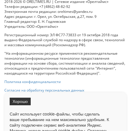
2018-2026 © ORELTIMES.RU | Сетевое издание «Орелтаймс»
Телефон редакции: +7 (4862) 48-82-92
Электронная почта редакции: oreltimes@yandex.ru
Адрес редакции: г. Орел, ул. Октябрьская, д.27, пом. 9
Главный редактор: Е. Н. Годлевская
Учредитель: ООО «Орелтаймс»
Регистрационный номер: ЭЛ ФС77-73833 от 19 октября 2018 года
выдано Федеральной службой по надзору в сфере связи, технологий
и массовых коммуникаций (Роскомнадзор РФ).
"На информационном ресурсе применяются рекомендательные
технологии (информационные технологии предоставления
информации на основе сбора, систематизации и анализа сведений,
относящихся к предпочтениям пользователей сети "Интернет",
находящихся на территории Российской Федерации)".
Политика конфиденциальности
Согласие на обработку персональных данных
Хорошо
При использовании любого материала с данного сайта гипер-ссылка
на Сетевое издание «ОрелТаймс» обязательна.
Сайт использует cookie-файлы, чтобы сделать
ваше пребывание на нем максимально удобным. К
cайту подключен сервис веб-аналитики Яндекс.
Ограниченная статистика посещаемости доступна на сайте
Метрика, использующий cookie-файлы. Оставаясь
Liveinternet.ru
. Подробная статистика для рекламодателей по запросу