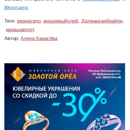
ВКонтакте
.
Теги:
верносело
,
вишневыйхлеб
,
Должанскийрайон
,
кривцовплот
Автор:
Алина Карасёва