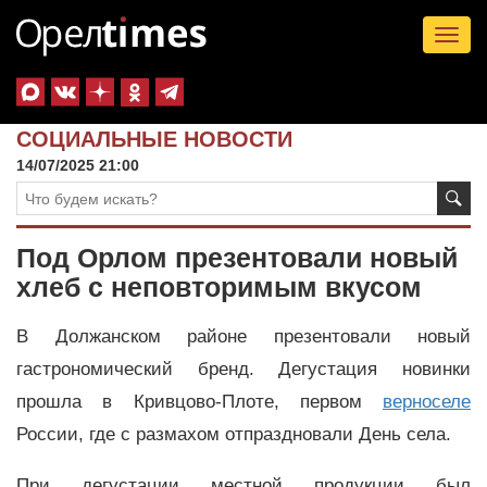
Tog
nav
СОЦИАЛЬНЫЕ НОВОСТИ
14/07/2025 21:00
Под Орлом презентовали новый
хлеб с неповторимым вкусом
В Должанском районе презентовали новый
гастрономический бренд. Дегустация новинки
прошла в Кривцово-Плоте, первом
верноселе
России, где с размахом отпраздновали День села.
При дегустации местной продукции был