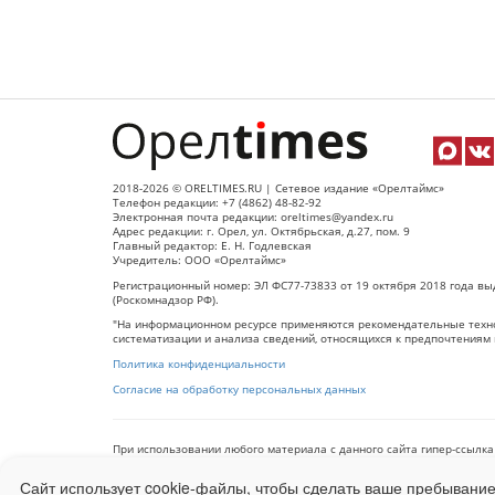
2018-2026 © ORELTIMES.RU | Сетевое издание «Орелтаймс»
Телефон редакции: +7 (4862) 48-82-92
Электронная почта редакции: oreltimes@yandex.ru
Адрес редакции: г. Орел, ул. Октябрьская, д.27, пом. 9
Главный редактор: Е. Н. Годлевская
Учредитель: ООО «Орелтаймс»
Регистрационный номер: ЭЛ ФС77-73833 от 19 октября 2018 года вы
(Роскомнадзор РФ).
"На информационном ресурсе применяются рекомендательные техно
систематизации и анализа сведений, относящихся к предпочтениям 
Политика конфиденциальности
Согласие на обработку персональных данных
При использовании любого материала с данного сайта гипер-ссылка
Сайт использует cookie-файлы, чтобы сделать ваше пребывание
Ограниченная статистика посещаемости доступна на сайте
Liveinter