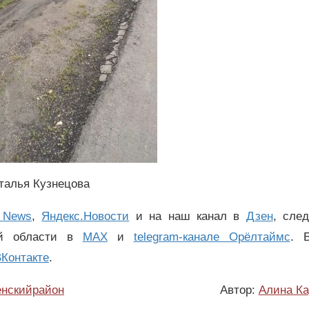
талья Кузнецова
 News
,
Яндекс.Новости
и на наш канал в
Дзен
, сле
ой области в
MAX
и
telegram-канале Орёлтаймс
. 
Контакте
.
нскийрайон
Автор:
Алина Ка