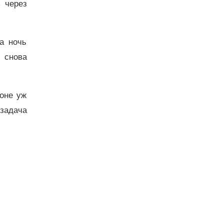
 через
а ночь
 снова
ьоне уж
 задача