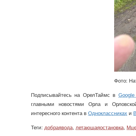
Фото: На
Подписывайтесь на ОрелТаймс в
Google
главными новостями Орла и Орловск
интересного контента в
Одноклассниках
и
В
Теги:
добраявода
,
летающаяостановка
,
Мце