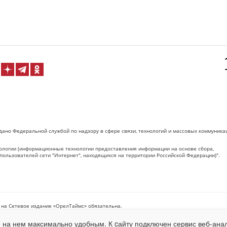
дано Федеральной службой по надзору в сфере связи, технологий и массовых коммуника
логии (информационные технологии предоставления информации на основе сбора,
пользователей сети "Интернет", находящихся на территории Российской Федерации)".
 на Сетевое издание «ОрелТаймс» обязательна.
 на нем максимально удобным. К cайту подключен сервис веб-анал
net.ru
. Подробная статистика для рекламодателей по запросу у менеджера.