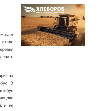
могает
 стало
деревня
левать
арик на
обус. В
втобус
знецова
к и не