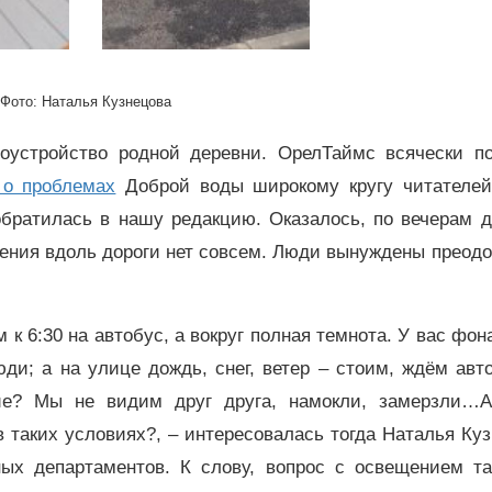
Фото: Наталья Кузнецова
оустройство родной деревни. ОрелТаймс всячески по
 о проблемах
Доброй воды широкому кругу читателей
обратилась в нашу редакцию. Оказалось, по вечерам 
ения вдоль дороги нет совсем. Люди вынуждены преодо
 к 6:30 на автобус, а вокруг полная темнота. У вас фон
юди; а на улице дождь, снег, ветер – стоим, ждём авт
е? Мы не видим друг друга, намокли, замерзли…А
 в таких условиях?, – интересовалась тогда Наталья Ку
ных департаментов. К слову, вопрос с освещением та