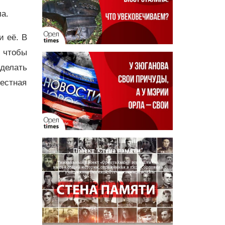
а.
и её. В
 чтобы
делать
естная