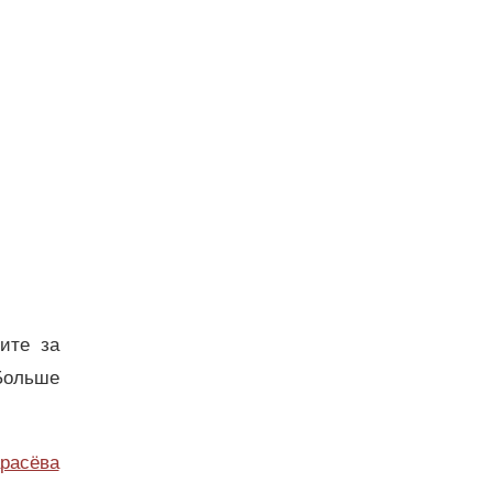
дите за
Больше
расёва