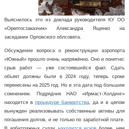
Выяснилось это из доклада руководителя КУ ОО
«Орелгосзаказчик» Александра Ященко на
заседании Орловского облсовета.
Обсуждение вопроса о реконструкции аэропорта
«Южный» прошло очень напряжённо. Оно и понятно:
срыв работ
—
уже состоявшийся факт. Сдать
объект должны были в 2024 году, теперь сроки
перенесены на 2025 год. Но и эта дата под большим
сомнением. Подрядчик НАО «Ирмаст-Холдинг»
находится в
процедуре банкротства
, да и в целом
вынужден реализовывать собственные активы для
погашения долгов, и не только по заработной плате.
В арбитражных судах
находится исков
более, чем