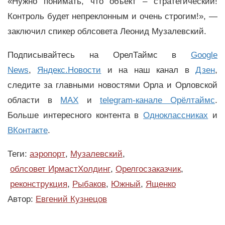
«Нужно понимать, что объект – стратегический!
Контроль будет непреклонным и очень строгим!»,
—
заключил спикер облсовета Леонид Музалевский.
Подписывайтесь на ОрелТаймс в
Google
News
,
Яндекс.Новости
и на наш канал в
Дзен
,
следите за главными новостями Орла и Орловской
области в
MAX
и
telegram-канале Орёлтаймс
.
Больше интересного контента в
Одноклассниках
и
ВКонтакте
.
Теги:
аэропорт
,
Музалевский
,
облсовет ИрмастХолдинг
,
Орелгосзаказчик
,
реконструкция
,
Рыбаков
,
Южный
,
Ященко
Автор:
Евгений Кузнецов