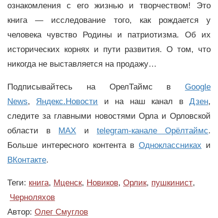
ознакомления с его жизнью и творчеством! Это
книга — исследование того, как рождается у
человека чувство Родины и патриотизма. Об их
исторических корнях и пути развития. О том, что
никогда не выставляется на продажу…
Подписывайтесь на ОрелТаймс в
Google
News
,
Яндекс.Новости
и на наш канал в
Дзен
,
следите за главными новостями Орла и Орловской
области в
MAX
и
telegram-канале Орёлтаймс
.
Больше интересного контента в
Одноклассниках
и
ВКонтакте
.
Теги:
книга
,
Мценск
,
Новиков
,
Орлик
,
пушкинист
,
Черноляхов
Автор:
Олег Смуглов