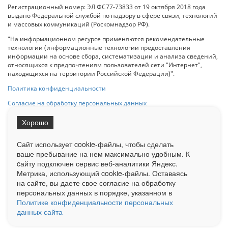
Регистрационный номер: ЭЛ ФС77-73833 от 19 октября 2018 года
выдано Федеральной службой по надзору в сфере связи, технологий
и массовых коммуникаций (Роскомнадзор РФ).
"На информационном ресурсе применяются рекомендательные
технологии (информационные технологии предоставления
информации на основе сбора, систематизации и анализа сведений,
относящихся к предпочтениям пользователей сети "Интернет",
находящихся на территории Российской Федерации)".
Политика конфиденциальности
Согласие на обработку персональных данных
Хорошо
При использовании любого материала с данного сайта гипер-ссылка
на Сетевое издание «ОрелТаймс» обязательна.
Сайт использует cookie-файлы, чтобы сделать
ваше пребывание на нем максимально удобным. К
cайту подключен сервис веб-аналитики Яндекс.
Ограниченная статистика посещаемости доступна на сайте
Метрика, использующий cookie-файлы. Оставаясь
Liveinternet.ru
. Подробная статистика для рекламодателей по запросу
на сайте, вы даете свое согласие на обработку
у менеджера.
персональных данных в порядке, указанном в
Реклама
Документы
О нас
Контакты
Политике конфиденциальности персональных
данных сайта