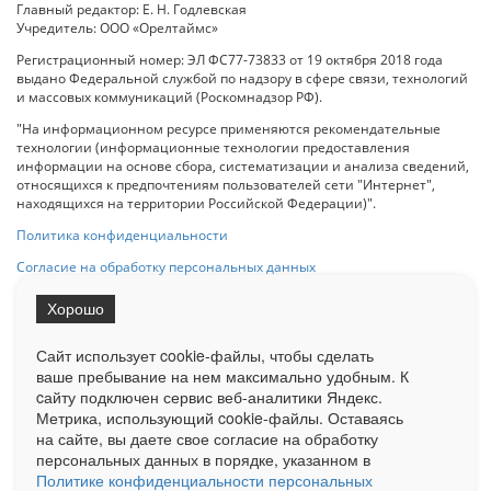
Главный редактор: Е. Н. Годлевская
Учредитель: ООО «Орелтаймс»
Регистрационный номер: ЭЛ ФС77-73833 от 19 октября 2018 года
выдано Федеральной службой по надзору в сфере связи, технологий
и массовых коммуникаций (Роскомнадзор РФ).
"На информационном ресурсе применяются рекомендательные
технологии (информационные технологии предоставления
информации на основе сбора, систематизации и анализа сведений,
относящихся к предпочтениям пользователей сети "Интернет",
находящихся на территории Российской Федерации)".
Политика конфиденциальности
Согласие на обработку персональных данных
Хорошо
При использовании любого материала с данного сайта гипер-ссылка
на Сетевое издание «ОрелТаймс» обязательна.
Сайт использует cookie-файлы, чтобы сделать
ваше пребывание на нем максимально удобным. К
cайту подключен сервис веб-аналитики Яндекс.
Ограниченная статистика посещаемости доступна на сайте
Метрика, использующий cookie-файлы. Оставаясь
Liveinternet.ru
. Подробная статистика для рекламодателей по запросу
на сайте, вы даете свое согласие на обработку
у менеджера.
персональных данных в порядке, указанном в
Реклама
Документы
О нас
Контакты
Политике конфиденциальности персональных