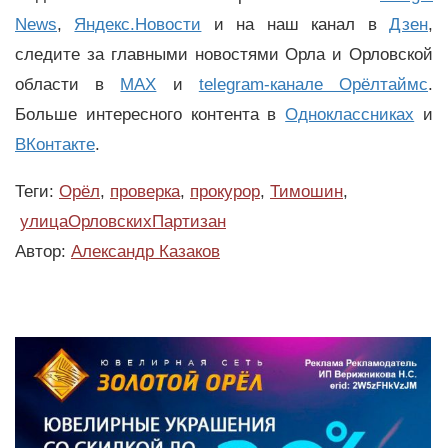
News
,
Яндекс.Новости
и на наш канал в
Дзен
,
следите за главными новостями Орла и Орловской
области в
MAX
и
telegram-канале Орёлтаймс
.
Больше интересного контента в
Одноклассниках
и
ВКонтакте
.
Теги:
Орёл
,
проверка
,
прокурор
,
Тимошин
,
улицаОрловскихПартизан
Автор:
Александр Казаков