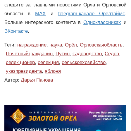
следите за главными новостями Орла и Орловской
области в
MAX
и
telegram-канале Орёлтаймс
.
Больше интересного контента в
Одноклассниках
и
ВКонтакте
.
Теги:
награждение
,
наука
,
Орёл
,
Орловскаяобласть
,
Почётныйгражданин
,
Путин
,
садоводство
,
Седов
,
селекционер
,
селекция
,
сельскоехозяйство
,
указпрезидента
,
яблоня
Автор:
Дарья Панова