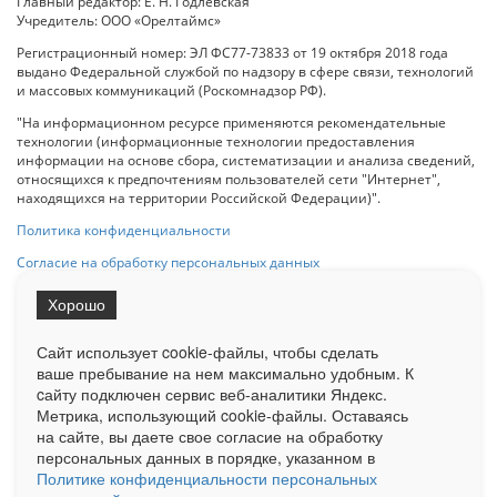
Главный редактор: Е. Н. Годлевская
Учредитель: ООО «Орелтаймс»
Регистрационный номер: ЭЛ ФС77-73833 от 19 октября 2018 года
выдано Федеральной службой по надзору в сфере связи, технологий
и массовых коммуникаций (Роскомнадзор РФ).
"На информационном ресурсе применяются рекомендательные
технологии (информационные технологии предоставления
информации на основе сбора, систематизации и анализа сведений,
относящихся к предпочтениям пользователей сети "Интернет",
находящихся на территории Российской Федерации)".
Политика конфиденциальности
Согласие на обработку персональных данных
Хорошо
При использовании любого материала с данного сайта гипер-ссылка
на Сетевое издание «ОрелТаймс» обязательна.
Сайт использует cookie-файлы, чтобы сделать
ваше пребывание на нем максимально удобным. К
cайту подключен сервис веб-аналитики Яндекс.
Ограниченная статистика посещаемости доступна на сайте
Метрика, использующий cookie-файлы. Оставаясь
Liveinternet.ru
. Подробная статистика для рекламодателей по запросу
у менеджера.
на сайте, вы даете свое согласие на обработку
персональных данных в порядке, указанном в
Реклама
Документы
О нас
Контакты
Политике конфиденциальности персональных