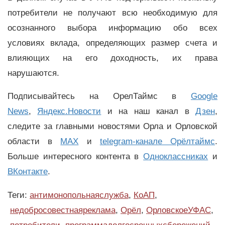
потребители не получают всю необходимую для
осознанного выбора информацию обо всех
условиях вклада, определяющих размер счета и
влияющих на его доходность, их права
нарушаются.
Подписывайтесь на ОрелТаймс в
Google
News
,
Яндекс.Новости
и на наш канал в
Дзен
,
следите за главными новостями Орла и Орловской
области в
MAX
и
telegram-канале Орёлтаймс
.
Больше интересного контента в
Одноклассниках
и
ВКонтакте
.
Теги:
антимонопольнаяслужба
,
КоАП
,
недобросовестнаяреклама
,
Орёл
,
ОрловскоеУФАС
,