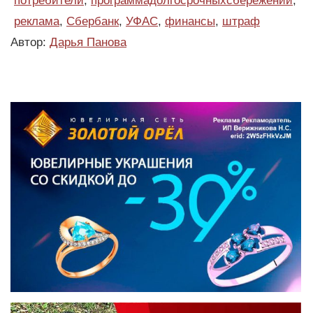
потребители
,
программадолгосрочныхсбережений
,
реклама
,
Сбербанк
,
УФАС
,
финансы
,
штраф
Автор:
Дарья Панова