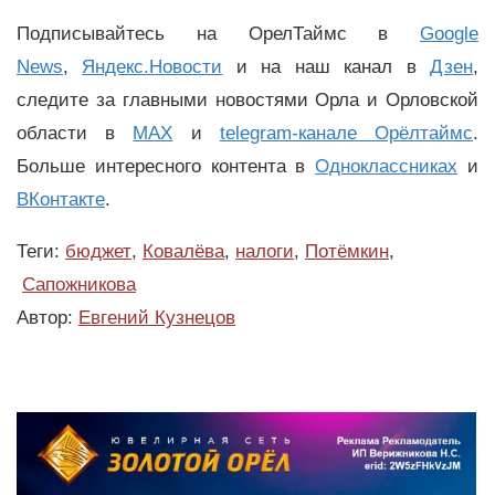
Подписывайтесь на ОрелТаймс в
Google
News
,
Яндекс.Новости
и на наш канал в
Дзен
,
следите за главными новостями Орла и Орловской
области в
MAX
и
telegram-канале Орёлтаймс
.
Больше интересного контента в
Одноклассниках
и
ВКонтакте
.
Теги:
бюджет
,
Ковалёва
,
налоги
,
Потёмкин
,
Сапожникова
Автор:
Евгений Кузнецов