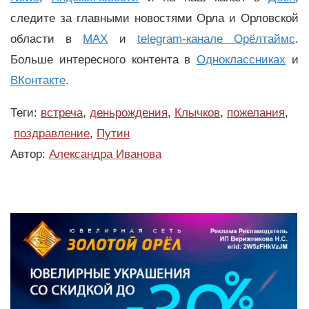
следите за главными новостями Орла и Орловской
области в
MAX
и
telegram-канале Орёлтаймс
.
Больше интересного контента в
Одноклассниках
и
ВКонтакте
.
Теги:
встреча
,
деньрождения
,
Клычков
,
пожелания
,
поздравление
,
Путин
Автор:
Александра Иванова