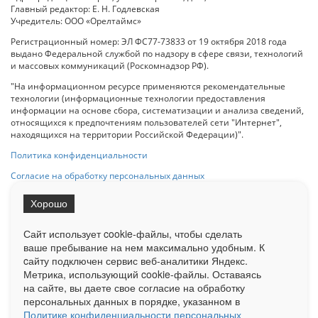
Главный редактор: Е. Н. Годлевская
Учредитель: ООО «Орелтаймс»
Регистрационный номер: ЭЛ ФС77-73833 от 19 октября 2018 года
выдано Федеральной службой по надзору в сфере связи, технологий
и массовых коммуникаций (Роскомнадзор РФ).
"На информационном ресурсе применяются рекомендательные
технологии (информационные технологии предоставления
информации на основе сбора, систематизации и анализа сведений,
относящихся к предпочтениям пользователей сети "Интернет",
находящихся на территории Российской Федерации)".
Политика конфиденциальности
Согласие на обработку персональных данных
Хорошо
При использовании любого материала с данного сайта гипер-ссылка
на Сетевое издание «ОрелТаймс» обязательна.
Сайт использует cookie-файлы, чтобы сделать
ваше пребывание на нем максимально удобным. К
cайту подключен сервис веб-аналитики Яндекс.
Ограниченная статистика посещаемости доступна на сайте
Метрика, использующий cookie-файлы. Оставаясь
Liveinternet.ru
. Подробная статистика для рекламодателей по запросу
у менеджера.
на сайте, вы даете свое согласие на обработку
персональных данных в порядке, указанном в
Реклама
Документы
О нас
Контакты
Политике конфиденциальности персональных