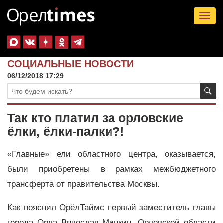
Tog
nav
СОЦИАЛЬНЫЕ НОВОСТИ
06/12/2018 17:29
Так кто платил за орловские
ёлки, ёлки-палки?!
«Главные» ели областного центра, оказывается,
были приобретены в рамках межбюджетного
трансферта от правительства Москвы.
Как пояснил ОрёлТаймс первый заместитель главы
города Орла Вячеслав Минкин, Орловской области