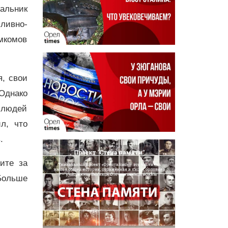
чальник
ливно-
мкомов
, свои
Однако
 людей
л, что
.
дите за
Больше