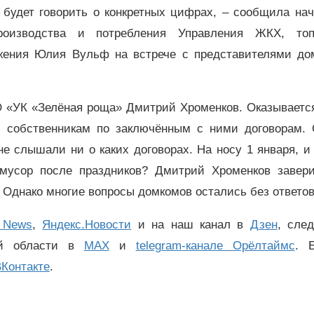
 будет говорить о конкретных цифрах, – сообщила на
оизводства и потребления Управления ЖКХ, топ
режения Юлия Вульф на встрече с представителями до
О «УК «Зелёная роща» Дмитрий Хроменков. Оказывается
ю собственникам по заключённым с ними договорам. 
е слышали ни о каких договорах. На носу 1 января, и
 мусор после праздников? Дмитрий Хроменков завери
. Однако многие вопросы домкомов остались без ответов
 News
,
Яндекс.Новости
и на наш канал в
Дзен
, сле
ой области в
MAX
и
telegram-канале Орёлтаймс
. 
Контакте
.