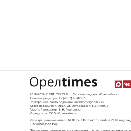
2018-2026 © ORELTIMES.RU | Сетевое издание «Орелтаймс»
Телефон редакции: +7 (4862) 48-82-92
Электронная почта редакции: oreltimes@yandex.ru
Адрес редакции: г. Орел, ул. Октябрьская, д.27, пом. 9
Главный редактор: Е. Н. Годлевская
Учредитель: ООО «Орелтаймс»
Регистрационный номер: ЭЛ ФС77-73833 от 19 октября 2018 года вы
(Роскомнадзор РФ).
"На информационном ресурсе применяются рекомендательные техно