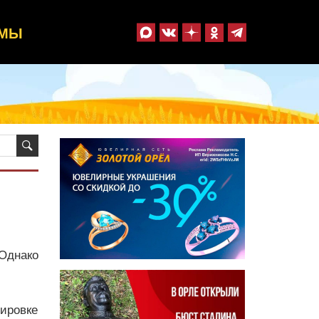
ММЫ
 Однако
тировке