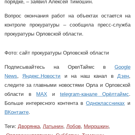
порядке, – заявил Алексей Тимошин.
Вопрос окончания работ на объектах остается на
контроле прокуратуры – сообщила пресс-служба
прокуратуры Орловской области.
Фото: сайт прокуратуры Орловской области
Подписывайтесь на ОрелТаймс в
Google
News
,
Яндекс.Новости
и на наш канал в
Дзен
,
следите за главными новостями Орла и Орловской
области в
MAX
и
telegram-канале Орёлтаймс
.
Больше интересного контента в
Одноклассниках
и
ВКонтакте
.
Теги:
Дворянка
,
Латынин
,
Лобов
,
Мирошкин
,