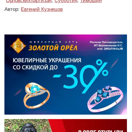
Орловскихпартизан
,
Субботин
,
Тимошин
Автор:
Евгений Кузнецов