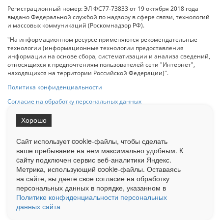
Регистрационный номер: ЭЛ ФС77-73833 от 19 октября 2018 года
выдано Федеральной службой по надзору в сфере связи, технологий
и массовых коммуникаций (Роскомнадзор РФ).
"На информационном ресурсе применяются рекомендательные
технологии (информационные технологии предоставления
информации на основе сбора, систематизации и анализа сведений,
относящихся к предпочтениям пользователей сети "Интернет",
находящихся на территории Российской Федерации)".
Политика конфиденциальности
Согласие на обработку персональных данных
Хорошо
При использовании любого материала с данного сайта гипер-ссылка
на Сетевое издание «ОрелТаймс» обязательна.
Сайт использует cookie-файлы, чтобы сделать
ваше пребывание на нем максимально удобным. К
cайту подключен сервис веб-аналитики Яндекс.
Ограниченная статистика посещаемости доступна на сайте
Метрика, использующий cookie-файлы. Оставаясь
Liveinternet.ru
. Подробная статистика для рекламодателей по запросу
на сайте, вы даете свое согласие на обработку
у менеджера.
персональных данных в порядке, указанном в
Реклама
Документы
О нас
Контакты
Политике конфиденциальности персональных
данных сайта