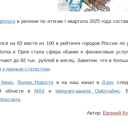
арплата
в регионе по итогам I квартала 2025 года соста
ался на 83 месте из 100 в рейтинге городов России по
ботка в Орле стала сфера «Банки и финансовые услуг
чают до 82 тыс. рублей в месяц. Заметим, что в боль
я к данным статистики
.
 News
,
Яндекс.Новости
и на наш канал в
Дзен
, сле
ой области в
MAX
и
telegram-канале Орёлтаймс
. 
Контакте
.
Автор:
Евгений К