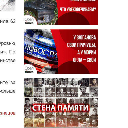
вила 62
 уровню
и». По
шинстве
дите за
Больше
узнецов