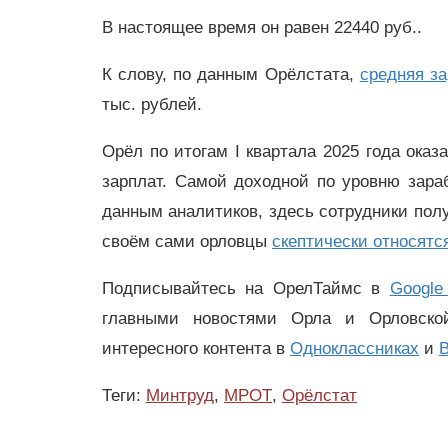
В настоящее время он равен 22440 руб..
К слову, по данным Орёлстата,
средняя з
тыс. рублей.
Орёл по итогам I квартала 2025 года оказ
зарплат. Самой доходной по уровню зара
данным аналитиков, здесь сотрудники полу
своём сами орловцы
скептически относятс
Подписывайтесь на ОрелТаймс в
Google
главными новостями Орла и Орловск
интересного контента в
Одноклассниках
и
В
Теги:
Минтруд
,
МРОТ
,
Орёлстат