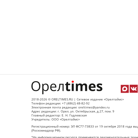
2018-2026 © ORELTIMES.RU | Сетевое издание «Орелтаймс»
Телефон редакции: +7 (4862) 48-82-92
Электронная почта редакции: oreltimes@yandex.ru
Адрес редакции: г. Орел, ул. Октябрьская, д.27, пом. 9
Главный редактор: Е. Н. Годлевская
Учредитель: ООО «Орелтаймс»
Регистрационный номер: ЭЛ ФС77-73833 от 19 октября 2018 года вы
(Роскомнадзор РФ).
"На информационном ресурсе применяются рекомендательные техно